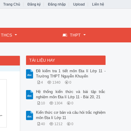
Trang Chủ
Đăng ký
Đăng nhập
Upload
Liên hệ
THCS
THPT
TÀI LIỆU HAY
Đề kiểm tra 1 tiết môn Địa lí Lớp 11 -
Trường THPT Nguyễn Khuyến
4
1340
0
Hệ thống kiến thức và bài tập trắc
nghiệm môn Địa lí Lớp 11 - Bài 20, 21
10
1304
0
Kiến thức cơ bản và câu hỏi trắc nghiệm
môn Địa lí Lớp 11
40
1212
0