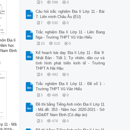
5
598
0
Câu hỏi trắc nghiệm Địa lí Lớp 11 - Bài
7: Liên minh Châu Âu (EU)
7
530
0
Trắc nghiệm Địa lí Lớp 11 - Liên Bang
Nga - Trường THPT Vũ Văn Hiếu
ôn Địa lí
10
510
0
 Năm học
 Nam Định
Kế hoạch bài dạy Địa lí Lớp 11 - Bài 9.
Nhật Bản - Tiết 1: Tự nhiên, dân cư và
0
tình hình phát triển kinh tế - Trường
THPT A Hải Hậu
8
492
0
Trắc nghiệm Địa lí Lớp 11 - Đề số 1 -
Trường THPT Vũ Văn Hiếu
3
486
0
Đề thi bằng Tiếng Anh môn Địa lí Lớp 11
- Mã đề: 353 - Năm học 2020-2021 - Sở
GD&ĐT Nam Định (Có đáp án)
3
476
0
Lớp 11 - Mã
8-2019 -