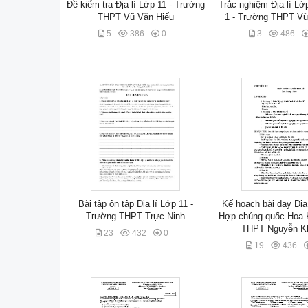
Đề kiểm tra Địa lí Lớp 11 - Trường
Trắc nghiệm Địa lí Lớ
THPT Vũ Văn Hiếu
1 - Trường THPT Vũ
5
386
0
3
486
Bài tập ôn tập Địa lí Lớp 11 -
Kế hoạch bài dạy Địa 
Trường THPT Trực Ninh
Hợp chúng quốc Hoa 
THPT Nguyễn K
23
432
0
19
436