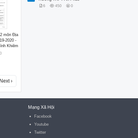
6
450
0
 2 môn Địa
19-2020 -
ỉnh Khiêm
0
Next ›
Mạng Xã Hội
Facebook
Youtube
Twitter