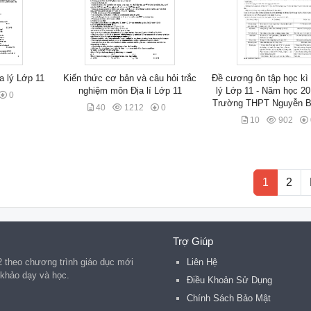
ịa lý Lớp 11
Kiến thức cơ bản và câu hỏi trắc
Đề cương ôn tập học kì
nghiệm môn Địa lí Lớp 11
lý Lớp 11 - Năm học 20
0
Trường THPT Nguyễn B
40
1212
0
10
902
1
2
Trợ Giúp
2 theo chương trình giáo dục mới
Liên Hệ
 khảo dạy và học.
Điều Khoản Sử Dụng
Chính Sách Bảo Mật