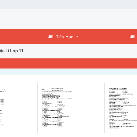
Tiểu Học
ịa Lí Lớp 11