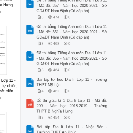
Đề thi bằng Tiếng Anh môn Địa lí Lớp 11
ĩa Hưng
- Mã đề: 357 - Năm học 2020-2021 - Sở
GD&ĐT Nam Định (Có đáp án)
0
3
474
0
Đề thi bằng Tiếng Anh môn Địa lí Lớp 11
- Mã đề: 351 - Năm học 2020-2021 - Sở
GD&ĐT Nam Định (Có đáp án)
3
468
0
Đề thi bằng Tiếng Anh môn Địa lí Lớp 11
- Mã đề: 355 - Năm học 2020-2021 - Sở
GD&ĐT Nam Định (Có đáp án)
3
464
0
Bài tập tự học Địa lí Lớp 11 - Trường
 Lớp 11 -
THPT Mỹ Lộc
: Tự nhiên,
át triển
4
462
0
0
Đề thi giữa kì 1 Địa lí Lớp 11 - Mã đề:
209 - Năm học 2018-2019 - Trường
THPT B Nghĩa Hưng
3
454
0
Bài tập Địa lí Lớp 11 - Nhật Bản -
Trường THPT An Phúc