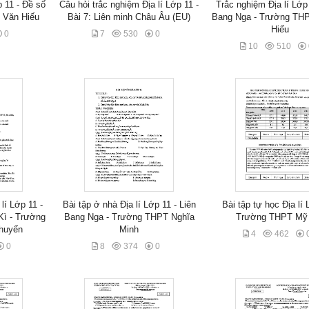
p 11 - Đề số
Câu hỏi trắc nghiệm Địa lí Lớp 11 -
Trắc nghiệm Địa lí Lớp 
 Văn Hiếu
Bài 7: Liên minh Châu Âu (EU)
Bang Nga - Trường TH
Hiếu
0
7
530
0
10
510
lí Lớp 11 -
Bài tập ở nhà Địa lí Lớp 11 - Liên
Bài tập tự học Địa lí 
Kì - Trường
Bang Nga - Trường THPT Nghĩa
Trường THPT Mỹ
huyến
Minh
4
462
0
8
374
0