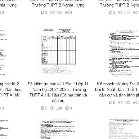
hĩa Hưng
Trường THPT B Nghĩa Hưng
Trường THPT B Ngh
0
3
454
0
3
444
ng học kì 2
Đề kiểm tra học kì 1 Địa lí Lớp 11
Kế hoạch bài dạy Địa lí
 2 - Năm học
- Năm học 2024-2025 - Trường
Bài 9. Nhật Bản - Tiết 1
THPT A Hải
THPT A Hải Hậu (Có ma trận và
dân cư và tình hình ph
đáp án
8
492
0
5
598
0