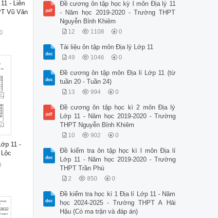
11 - Liên
Đề cương ôn tập học kỳ I môn Địa lý 11
PT Vũ Văn
- Năm học 2019-2020 - Trường THPT
Nguyễn Bỉnh Khiêm
12
1108
0
0
Tài liệu ôn tập môn Địa lý Lớp 11
49
1046
0
Đề cương ôn tập môn Địa lí Lớp 11 (từ
tuần 20 - Tuần 24)
13
994
0
Đề cương ôn tập học kì 2 môn Địa lý
Lớp 11 - Năm học 2019-2020 - Trường
THPT Nguyễn Bỉnh Khiêm
10
902
0
Lớp 11 -
Đề kiểm tra ôn tập học kì I môn Địa lí
 Lộc
Lớp 11 - Năm học 2019-2020 - Trường
0
THPT Trần Phú
2
850
0
Đề kiểm tra học kì 1 Địa lí Lớp 11 - Năm
học 2024-2025 - Trường THPT A Hải
Hậu (Có ma trận và đáp án)