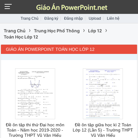
Trang Chủ
Đăng ký
Đăng nhập
Upload
Liên hệ
›
›
›
Trang Chủ
Trung Học Phổ Thông
Lớp 12
Toán Học Lớp 12
GIÁO ÁN POWERPOINT TOÁN HỌC LỚP 12
Đề ôn tập thi thử Đại học môn
Đề ôn tập giữa học kì 2 Toán
Toán - Năm học 2019-2020 -
Lớp 12 (Lần 5) - Trường THPT
Trường THPT Vũ Văn Hiếu
Vũ Văn Hiếu