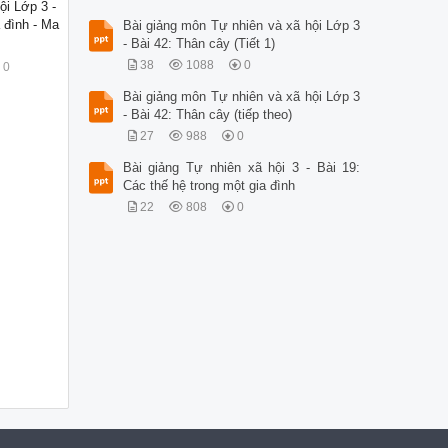
ội Lớp 3 -
 đình - Ma
Bài giảng môn Tự nhiên và xã hội Lớp 3
- Bài 42: Thân cây (Tiết 1)
38
1088
0
0
Bài giảng môn Tự nhiên và xã hội Lớp 3
- Bài 42: Thân cây (tiếp theo)
27
988
0
Bài giảng Tự nhiên xã hội 3 - Bài 19:
Các thế hệ trong một gia đình
22
808
0