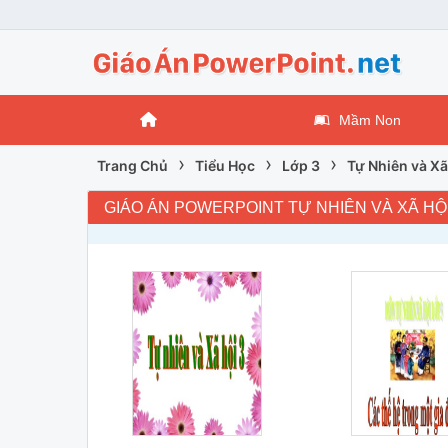
Mầm Non
›
›
›
Trang Chủ
Tiểu Học
Lớp 3
Tự Nhiên và Xã
GIÁO ÁN POWERPOINT TỰ NHIÊN VÀ XÃ HỘI