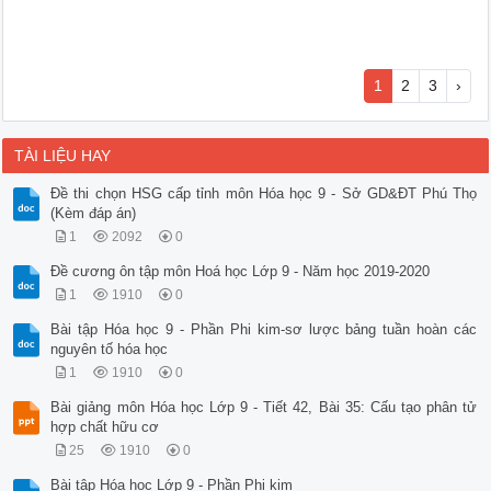
1
2
3
›
TÀI LIỆU HAY
Đề thi chọn HSG cấp tỉnh môn Hóa học 9 - Sở GD&ĐT Phú Thọ
(Kèm đáp án)
1
2092
0
Đề cương ôn tập môn Hoá học Lớp 9 - Năm học 2019-2020
1
1910
0
Bài tập Hóa học 9 - Phần Phi kim-sơ lược bảng tuần hoàn các
nguyên tố hóa học
1
1910
0
Bài giảng môn Hóa học Lớp 9 - Tiết 42, Bài 35: Cấu tạo phân tử
hợp chất hữu cơ
25
1910
0
Bài tập Hóa học Lớp 9 - Phần Phi kim