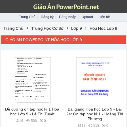
Trang Chủ
Đăng ký
Đăng nhập
Upload
Liên hệ
›
›
›
Trang Chủ
Trung Học Cơ Sở
Lớp 9
Hóa Học Lớp 9
GIÁO ÁN POWERPOINT HÓA HỌC LỚP 9
Đề cương ôn tập học kì 1 Hóa
Bài giảng Hóa học Lớp 9 - Bài
học Lớp 9 - Lê Thị Tuyết
24: Ôn tập học kì 1 - Hoàng Thị
Phương
16
506
0
17
518
0