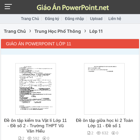
Trang Chủ
Đăng ký
Đăng nhập
Upload
Liên hệ
›
›
Trang Chủ
Trung Học Phổ Thông
Lớp 11
GIÁO ÁN POWERPOINT LỚP 11
Đề ôn tập kiểm tra Vật lí Lớp 11
Đề ôn tập giữa học kì 2 Toán
- Đề số 2 - Trường THPT Vũ
Lớp 11 - Đề số 1
Văn Hiếu
2
632
0
2
592
0