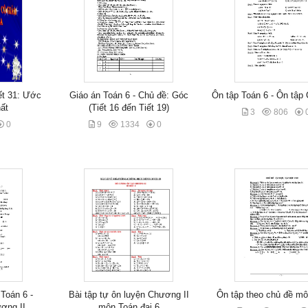
iết 31: Ước
Giáo án Toán 6 - Chủ đề: Góc
Ôn tập Toán 6 - Ôn tập
ất
(Tiết 16 đến Tiết 19)
3
806
0
9
1334
0
 Toán 6 -
Bài tập tự ôn luyện Chương II
Ôn tập theo chủ đề mô
ơng II
môn Toán đại 6