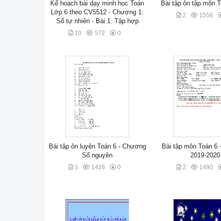
Kế hoạch bài dạy minh học Toán
Bài tập ôn tập môn 
Lớp 6 theo CV5512 - Chương 1:
2
1556
Số tự nhiên - Bài 1: Tập hợp
10
572
0
Bài tập ôn luyện Toán 6 - Chương
Bài tập môn Toán 6 
Số nguyên
2019-2020
3
1426
0
2
1490