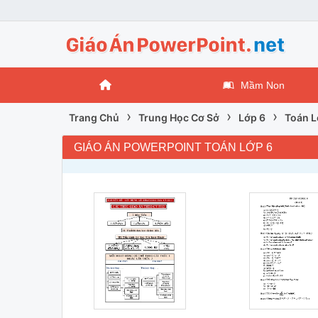
Mầm Non
›
›
›
Trang Chủ
Trung Học Cơ Sở
Lớp 6
Toán L
GIÁO ÁN POWERPOINT TOÁN LỚP 6