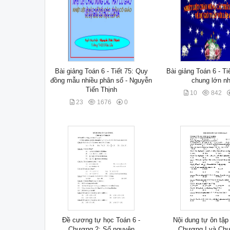
Bài giảng Toán 6 - Tiết 75: Quy
Bài giảng Toán 6 - T
đồng mẫu nhiều phân số - Nguyễn
chung lớn nh
Tiến Thịnh
10
842
23
1676
0
Đề cương tự học Toán 6 -
Nội dung tự ôn tập
Chương 2: Số nguyên
Chương I và Chư