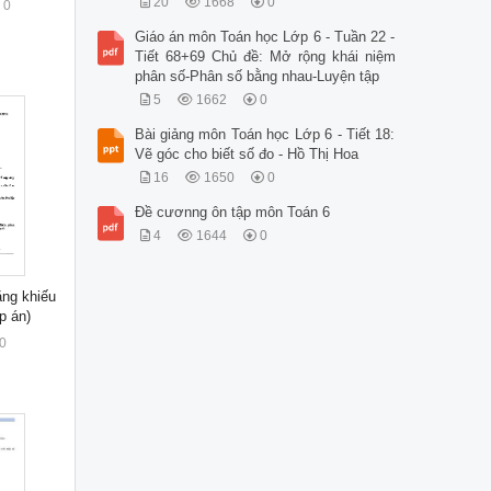
20
1668
0
0
Giáo án môn Toán học Lớp 6 - Tuần 22 -
Tiết 68+69 Chủ đề: Mở rộng khái niệm
phân số-Phân số bằng nhau-Luyện tập
5
1662
0
Bài giảng môn Toán học Lớp 6 - Tiết 18:
Vẽ góc cho biết số đo - Hồ Thị Hoa
16
1650
0
Đề cươnng ôn tập môn Toán 6
4
1644
0
ăng khiếu
p án)
0