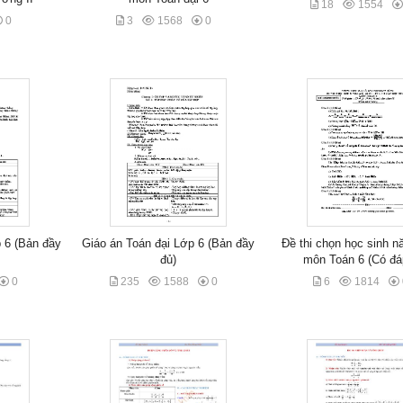
18
1554
0
3
1568
0
 6 (Bản đầy
Giáo án Toán đại Lớp 6 (Bản đầy
Đề thi chọn học sinh n
đủ)
môn Toán 6 (Có đá
0
235
1588
0
6
1814