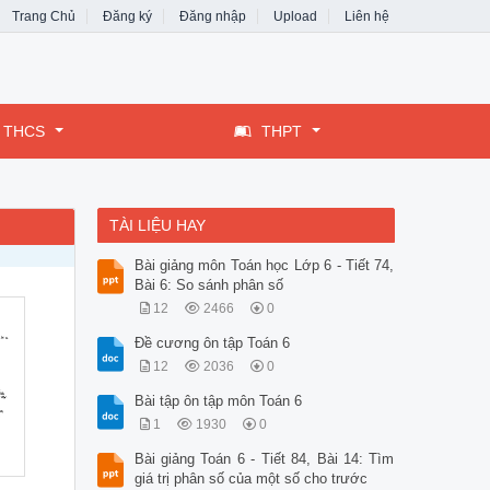
Trang Chủ
Đăng ký
Đăng nhập
Upload
Liên hệ
THCS
THPT
TÀI LIỆU HAY
Bài giảng môn Toán học Lớp 6 - Tiết 74,
Bài 6: So sánh phân số
12
2466
0
Đề cương ôn tập Toán 6
12
2036
0
Bài tập ôn tập môn Toán 6
1
1930
0
Bài giảng Toán 6 - Tiết 84, Bài 14: Tìm
giá trị phân số của một số cho trước