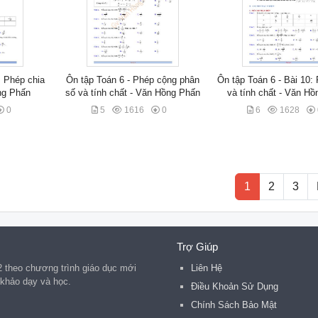
: Phép chia
Ôn tập Toán 6 - Phép cộng phân
Ôn tập Toán 6 - Bài 10:
ng Phấn
số và tính chất - Văn Hồng Phấn
và tính chất - Văn H
0
5
1616
0
6
1628
1
2
3
Trợ Giúp
2 theo chương trình giáo dục mới
Liên Hệ
 khảo dạy và học.
Điều Khoản Sử Dụng
Chính Sách Bảo Mật