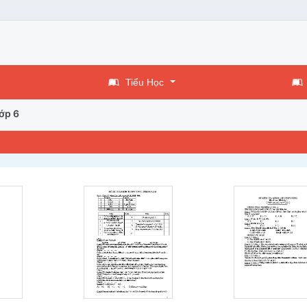
Tiểu Học
ớp 6