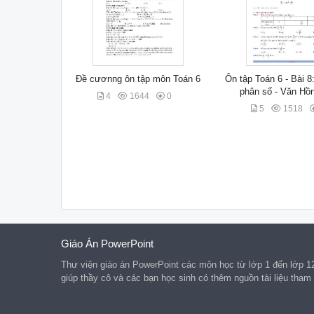
Đề cươnng ôn tập môn Toán 6
Ôn tập Toán 6 - Bài 8
phân số - Văn Hồ
4
1644
0
5
1518
Giáo Án PowerPoint
Thư viện giáo án PowerPoint các môn học từ lớp 1 đến lớp 1
giúp thầy cô và các bạn học sinh có thêm nguồn tài liệu tham