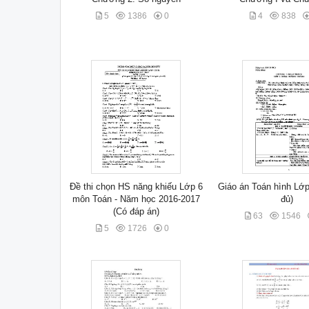
5
1386
0
4
838
Đề thi chọn HS năng khiếu Lớp 6
Giáo án Toán hình Lớp
môn Toán - Năm học 2016-2017
đủ)
(Có đáp án)
63
1546
5
1726
0