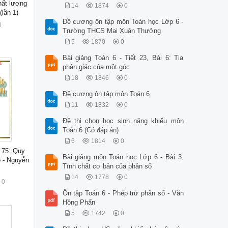
hất lượng
14
1874
0
lần 1)
Đề cương ôn tập môn Toán học Lớp 6 -
0
Trường THCS Mai Xuân Thưởng
5
1870
0
Bài giảng Toán 6 - Tiết 23, Bài 6: Tia
phân giác của một góc
18
1846
0
Đề cương ôn tập môn Toán 6
11
1832
0
Đề thi chọn học sinh năng khiếu môn
Toán 6 (Có đáp án)
6
1814
0
t 75: Quy
Bài giảng môn Toán học Lớp 6 - Bài 3:
 - Nguyễn
Tính chất cơ bản của phân số
14
1778
0
0
Ôn tập Toán 6 - Phép trừ phân số - Văn
Hồng Phấn
5
1742
0