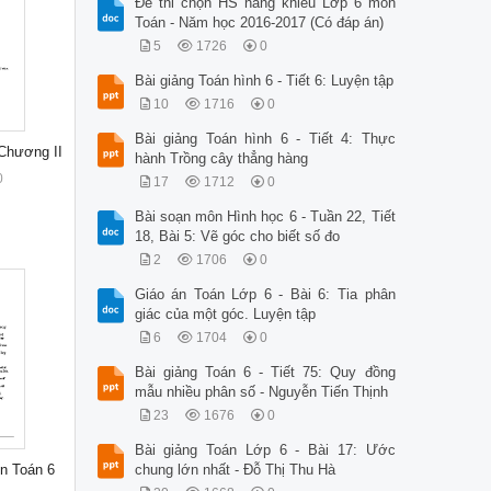
Đề thi chọn HS năng khiếu Lớp 6 môn
Toán - Năm học 2016-2017 (Có đáp án)
5
1726
0
Bài giảng Toán hình 6 - Tiết 6: Luyện tập
10
1716
0
Bài giảng Toán hình 6 - Tiết 4: Thực
 Chương II
hành Trồng cây thẳng hàng
0
17
1712
0
Bài soạn môn Hình học 6 - Tuần 22, Tiết
18, Bài 5: Vẽ góc cho biết số đo
2
1706
0
Giáo án Toán Lớp 6 - Bài 6: Tia phân
giác của một góc. Luyện tập
6
1704
0
Bài giảng Toán 6 - Tiết 75: Quy đồng
mẫu nhiều phân số - Nguyễn Tiến Thịnh
23
1676
0
Bài giảng Toán Lớp 6 - Bài 17: Ước
n Toán 6
chung lớn nhất - Đỗ Thị Thu Hà