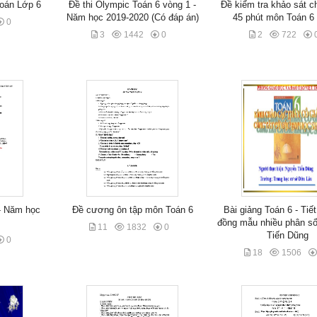
Toán Lớp 6
Đề thi Olympic Toán 6 vòng 1 -
Đề kiểm tra khảo sát c
Năm học 2019-2020 (Có đáp án)
45 phút môn Toán 6 (
0
3
1442
0
2
722
- Năm học
Đề cương ôn tập môn Toán 6
Bài giảng Toán 6 - Tiế
đồng mẫu nhiều phân số
11
1832
0
Tiến Dũng
0
18
1506