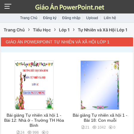
Trang Chủ
Đăng ký
Đăng nhập
Upload
Liên hệ
›
›
›
Trang Chủ
Tiểu Học
Lớp 1
Tự Nhiên và Xã Hội Lớp 1
GIÁO ÁN POWERPOINT TỰ NHIÊN VÀ XÃ HỘI LỚP 1
Bài giảng Tự nhiên xã hội 1 -
Bài giảng Tự nhiên xã hội 1 -
Bài 12: Nhà ở - Trường TH Hòa
Bài 18: Con muỗi
Bình
21
1042
0
24
996
0