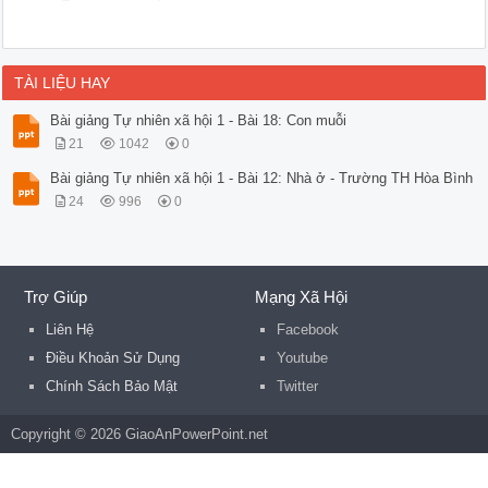
TÀI LIỆU HAY
Bài giảng Tự nhiên xã hội 1 - Bài 18: Con muỗi
21
1042
0
Bài giảng Tự nhiên xã hội 1 - Bài 12: Nhà ở - Trường TH Hòa Bình
24
996
0
Trợ Giúp
Mạng Xã Hội
Liên Hệ
Facebook
Điều Khoản Sử Dụng
Youtube
Chính Sách Bảo Mật
Twitter
Copyright © 2026 GiaoAnPowerPoint.net