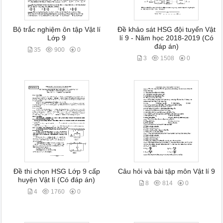
Bộ trắc nghiệm ôn tập Vật lí
Đề khảo sát HSG đội tuyển Vật
Lớp 9
lí 9 - Năm học 2018-2019 (Có
đáp án)
35
900
0
3
1508
0
Đề thi chọn HSG Lớp 9 cấp
Câu hỏi và bài tập môn Vật lí 9
huyện Vật lí (Có đáp án)
8
814
0
4
1760
0