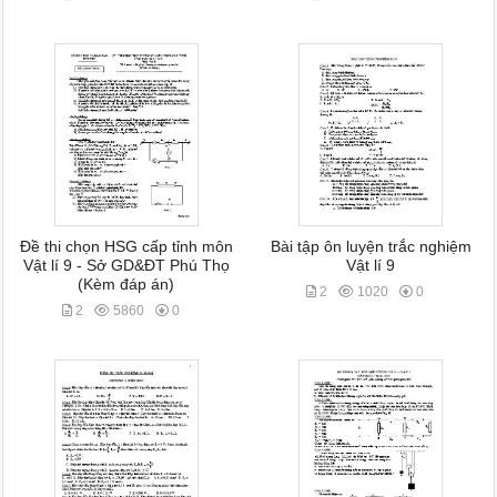
Đề thi chọn HSG cấp tỉnh môn
Bài tập ôn luyện trắc nghiệm
Vật lí 9 - Sở GD&ĐT Phú Thọ
Vật lí 9
(Kèm đáp án)
2
1020
0
2
5860
0