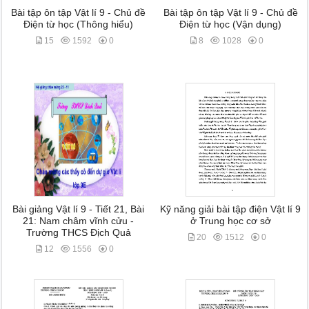
Bài tập ôn tập Vật lí 9 - Chủ đề
Bài tập ôn tập Vật lí 9 - Chủ đề
Điện từ học (Thông hiểu)
Điện từ học (Vận dụng)
15
1592
0
8
1028
0
Bài giảng Vật lí 9 - Tiết 21, Bài
Kỹ năng giải bài tập điện Vật lí 9
21: Nam châm vĩnh cửu -
ở Trung học cơ sở
Trường THCS Địch Quả
20
1512
0
12
1556
0