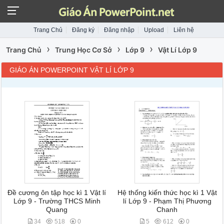
Trang Chủ
Đăng ký
Đăng nhập
Upload
Liên hệ
›
›
›
Trang Chủ
Trung Học Cơ Sở
Lớp 9
Vật Lí Lớp 9
GIÁO ÁN POWERPOINT VẬT LÍ LỚP 9
Đề cương ôn tập học kì 1 Vật lí
Hệ thống kiến thức học kì 1 Vật
Lớp 9 - Trường THCS Minh
lí Lớp 9 - Phạm Thị Phương
Quang
Chanh
34
518
0
5
612
0