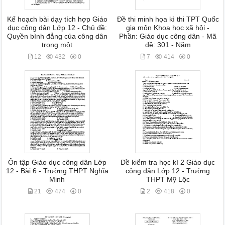
Kế hoạch bài dạy tích hợp Giáo
Đề thi minh họa kì thi TPT Quốc
dục công dân Lớp 12 - Chủ đề:
gia môn Khoa học xã hội -
Quyền bình đẳng của công dân
Phần: Giáo dục công dân - Mã
trong một
đề: 301 - Năm
12
432
0
7
414
0
Ôn tập Giáo dục công dân Lớp
Đề kiểm tra học kì 2 Giáo dục
12 - Bài 6 - Trường THPT Nghĩa
công dân Lớp 12 - Trường
Minh
THPT Mỹ Lộc
21
474
0
2
418
0