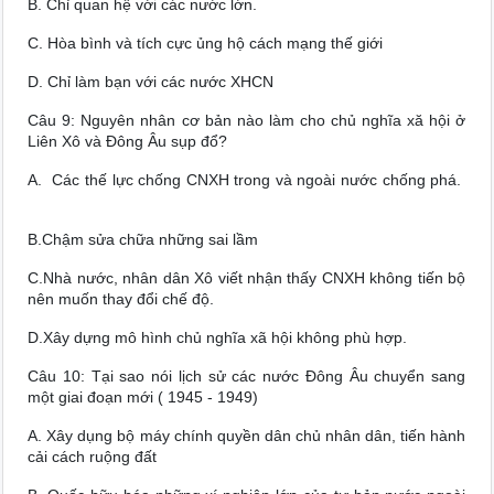
B. Chỉ quan hệ với các nước lớn.
C. Hòa bình và tích cực ủng hộ cách mạng thế giới
D. Chỉ làm bạn với các nước XHCN
Câu 9: Nguyên nhân cơ bản nào làm cho chủ nghĩa xă hội ở
Liên Xô và Đông Âu sụp đổ?
A. Các thế lực chống CNXH trong và ngoài nước chống phá.
B.Chậm sửa chữa những sai lầm
C.Nhà nước, nhân dân Xô viết nhận thấy CNXH không tiến bộ
nên muốn thay đổi chế độ.
D.Xây dựng mô hình chủ nghĩa xã hội không phù hợp.
Câu 10: Tại sao nói lịch sử các nước Đông Âu chuyển sang
một giai đoạn mới ( 1945 - 1949)
A. Xây dụng bộ máy chính quyền dân chủ nhân dân, tiến hành
cải cách ruộng đất