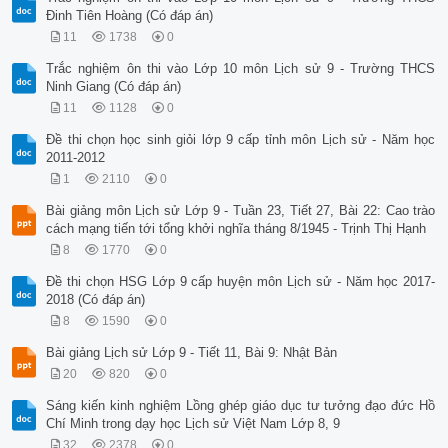
Đinh Tiên Hoàng (Có đáp án)
D. Xây dụng bộ máy chính quyền dân chủ nhân dân, tiến hành c
C©u 11

11
1738
0
C¸ch m¹ng d©n chñ nh©n d©n ë c¸c n­íc ®«ng ¢u ®· lµm g× ®Ó x
a

Trắc nghiệm ôn thi vào Lớp 10 môn Lịch sử 9 - Trường THCS
TriÖt ph¸ ©m m­u lËt ®æ chÝnh quyÒn c¸ch m¹ng cña bän ph¶n ..
Ninh Giang (Có đáp án)
C

11
1128
0
Gióp nhau øng dông kinh tÕ khoa häc trong s¶n xuÊt

D

Đề thi chọn học sinh giỏi lớp 9 cấp tỉnh môn Lịch sử - Năm học
“KhÐp kÝn cöa” kh«ng hßa nhËp víi nÒn kinh tÕ thÕ giíi

2011-2012
* Vận dụng

1
2110
0
C©u 15

C«ng cuéc “c¶i tæ” cña Liªn X« ®· mang l¹i hÖ qu¶ g×?

Bài giảng môn Lịch sử Lớp 9 - Tuần 23, Tiết 27, Bài 22: Cao trào
A

cách mạng tiến tới tổng khởi nghĩa tháng 8/1945 - Trịnh Thị Hạnh
§Êt n­íc tho¸t khái khñng ho¶ng

8
1770
0
B

C¶i tæ ®­îc hÖ thèng chÝnh trÞ

Đề thi chọn HSG Lớp 9 cấp huyện môn Lịch sử - Năm học 2017-
C

2018 (Có đáp án)
C¶i tæ ®­îc x· héi 

8
1590
0
D

§Êt n­íc l©m vµo khñng ho¶ng

Bài giảng Lịch sử Lớp 9 - Tiết 11, Bài 9: Nhật Bản
Câu 16: Theo em những cơ sở hình thành nên hệ thống chủ nghĩ
A. Cùng chung mục tiêu xây dựng chủ nghĩa xã hội

20
820
0
B. Nhiều Đảng lãnh đạo

Sáng kiến kinh nghiệm Lồng ghép giáo dục tư tưởng đạo đức Hồ
C. Cùng chung tư tưởng HCM

Chí Minh trong dạy học Lịch sử Việt Nam Lớp 8, 9
D. Cùng chung mục tiêu xây dựng CNXH. Điều đặt dưới sự lãnh 
Câu 17: Trước những biến cố của tình hình thế giới trong nhữ
32
2378
0