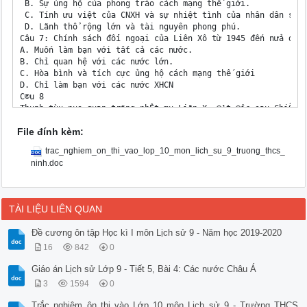
 B. Sự ủng hộ của phong trào cách mạng thế giới.

 C. Tính ưu việt của CNXH và sự nhiệt tình của nhân dân sau 
 D. Lãnh thổ rộng lớn và tài nguyên phong phú.

Câu 7: Chính sách đối ngoại của Liên Xô từ 1945 đến nửa đầu 
A. Muốn làm bạn với tất cả các nước.

B. Chỉ quan hệ với các nước lớn.

C. Hòa bình và tích cực ủng hộ cách mạng thế giới 

D. Chỉ làm bạn với các nước XHCN

C©u 8

Thµnh tùu nµo quan träng nhÊt mµ Liªn X« ®¹t ®­îc sau ChiÕn t
a

File đính kèm:
N¨m 1949, Liªn X« chÕ t¹o thµnh c«ng bom nguyªn tö

b

trac_nghiem_on_thi_vao_lop_10_mon_lich_su_9_truong_thcs_
N¨m 1957, Liªn X« lµ n­íc ®Çu tiªn phãng thµnh c«ng vÖ tinh n
ninh.doc
c

N¨m 1961, Liªn X« ®­a nhµ du hµnh vò trô Ga-ga-rin bay vßng q
d

§Õn thËp kØ 60 cña thÕ kû XX, Liªn X« trë thµnh c­êng quèc c
TÀI LIỆU LIÊN QUAN
Câu 9: Nguyên nhân cơ bản nào làm cho chủ nghĩa xă hội ở Liê
A. Các thế lực chống CNXH trong và ngoài nước chống phá. 

Đề cương ôn tập Học kì I môn Lịch sử 9 - Năm học 2019-2020
B.Chậm sửa chữa những sai lầm 

16
842
0
C.Nhà nước, nhân dân Xô viết nhận thấy CNXH không tiến bộ nê
D.Xây dựng mô hình chủ nghĩa xã hội không phù hợp. 

Giáo án Lịch sử Lớp 9 - Tiết 5, Bài 4: Các nước Châu Á
Câu 10: Tại sao nói lịch sử các nước Đông Âu chuyển sang một
A. Xây dụng bộ máy chính quyền dân chủ nhân dân, tiến hành c
3
1594
0
B. Quốc hữu hóa những xí nghiệp lớn của tư bản nước ngoài và
Trắc nghiệm ôn thi vào Lớp 10 môn Lịch sử 9 - Trường THCS
C. Thực hiện các quyền tự do dân chủ và cải thiện đời sống n