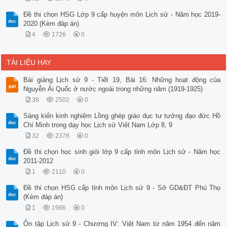
A.Ứng dụng thành tựu khoa học- kĩ thuật vào sản xuất 

B. Chậm thích ứng, chậm sửa đổi 

Đề thi chọn HSG Lớp 9 cấp huyện môn Lịch sử - Năm học 2019-
C.Chuyển đổi cơ cấu kinh tế cho phù hợp với tình hình thế gi
2020 (Kèm đáp án)
D. Giao lưu, hợp tác với các nước. 

4
1726
0
Câu 18: Nguyên nhân cơ bản nào làm cho chủ nghĩa xă hội ở Li
A. Các thế lực chống CNXH trong và ngoài nước chống phá. 

B.Chậm sửa chữa những sai lầm 

TÀI LIỆU HAY
C.Nhà nước, nhân dân Xô viết nhận thấy CNXH không tiến bộ nê
D.Xây dựng mô hình chủ nghĩa xã hội không phù hợp. 

Bài giảng Lịch sử 9 - Tiết 19, Bài 16: Những hoạt động của
Chương II: Các nước Á, Phi, Mĩ la tinh từ 1945 đến nay

Nguyễn Ái Quốc ở nước ngoài trong những năm (1919-1925)
* NHận biết

Câu 19: Châu lục đi đầu trong phong trào giải phóng dân tộc 
38
2502
0
 A. Châu Á	 B. Châu Âu	

Sáng kiến kinh nghiệm Lồng ghép giáo dục tư tưởng đạo đức Hồ
 C. Châu Phi	 D.Châu Mĩ La Tinh

Chí Minh trong dạy học Lịch sử Việt Nam Lớp 8, 9
Câu 20: Mở đầu phong trào cách mạng ở Mĩ - la- tinh là :

A. Cu- ba 	`	 B. Bra- xin 	`	

32
2378
0
C. Vê -nê- xuê -la	 D. Chi -lê

Câu 21. Thời gian thành lập nước Cộng hòa nhân dân Trung Hoa
Đề thi chọn học sinh giỏi lớp 9 cấp tỉnh môn Lịch sử - Năm học
A. Tháng 10 – 1948. 	B. Tháng 10 – 1949.

2011-2012
C. Tháng 10 – 1950. 	D. Tháng 10 - 1951.

1
2110
0
Câu 22: Trung Quốc đề ra đường lối mới vào thời gian nao?

A. 12/1978 B. 12/1979

Đề thi chọn HSG cấp tỉnh môn Lịch sử 9 - Sở GD&ĐT Phú Thọ
C. 12/1980 D. 12/1981

(Kèm đáp án)
Câu 23. Thời gian thành lập Hiệp hội các nước Đông Nam Á:

1
1986
0
A. Ngày 8 – 8 - 1967 	B. Ngày 8 – 8 ...D. Châu Phi là “ Lục địa mới trỗi dậy”.

Câu 29: Phong trào đấu tranh giành độc lập của Ăng- gô- la, 
Ôn tập Lịch sử 9 - Chương IV: Việt Nam từ năm 1954 đến năm