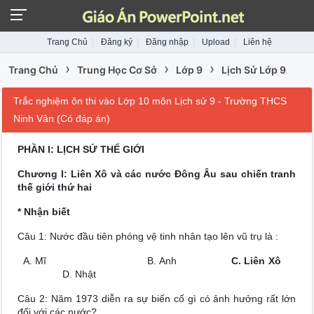
Trang Chủ
Đăng ký
Đăng nhập
Upload
Liên hệ
›
›
›
Trang Chủ
Trung Học Cơ Sở
Lớp 9
Lịch Sử Lớp 9
Trắc nghiệm ôn thi vào Lớp 10 môn Lịch sử 9 - Trường THCS
Ninh Vân (Có đáp án)
PHẦN I: LỊCH SỬ THẾ GIỚI
Chương I: Liên Xô và các nước Đông Âu sau chiến tranh
thế giới thứ hai
* Nhận biết
Câu 1: Nước đầu tiên phóng vệ tinh nhân tạo lên vũ trụ là :
A. Mĩ B. Anh
C. Liên Xô
D. Nhật
Câu 2: Năm 1973 diễn ra sự biến cố gì có ảnh hưởng rất lớn
đối với các nước?