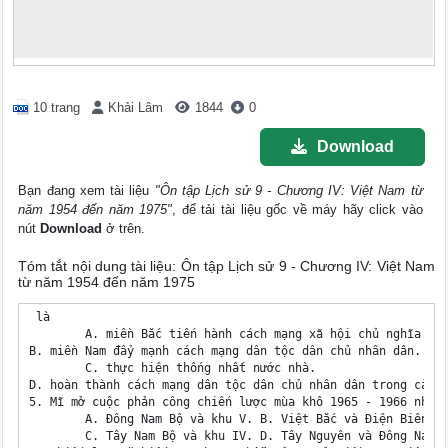
10 trang
Khải Lâm
1844
0
Download
Bạn đang xem tài liệu
"Ôn tập Lịch sử 9 - Chương IV: Việt Nam từ
năm 1954 đến năm 1975"
, để tải tài liệu gốc về máy hãy click vào
nút
Download
ở trên.
Tóm tắt nội dung tài liệu: Ôn tập Lịch sử 9 - Chương IV: Việt Nam
từ năm 1954 đến năm 1975
 là

	A. miền Bắc tiến hành cách mạng xã hội chủ nghĩa. 

B. miền Nam đẩy mạnh cách mạng dân tộc dân chủ nhân dân.

	C. thực hiện thống nhất nước nhà. 

D. hoàn thành cách mạng dân tộc dân chủ nhân dân trong cả nư
5. Mĩ mở cuộc phản công chiến lược mùa khô 1965 - 1966 nhằm 
	A. Đông Nam Bộ và khu V. B. Việt Bắc và Điện Biên Phủ.

	C. Tây Nam Bộ và khu IV. D. Tây Nguyên và Đông Nam Bộ.
