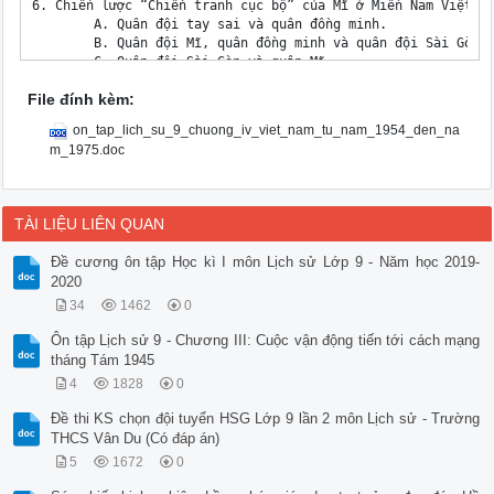
6. Chiến lược “Chiến tranh cục bộ” của Mĩ ở Miền Nam Việt Na
	A. Quân đội tay sai và quân đồng minh.

	B. Quân đội Mĩ, quân đồng minh và quân đội Sài Gòn.

	C. Quân đội Sài Gòn và quân Mĩ.

	D. Quân đội Mĩ và quân đồng minh.

File đính kèm:
7. Kế hoạch giải phóng Miền Nam được Bộ chính trị Trung ương
	A. 1972 và 1973. B. 1973 và 1974.

on_tap_lich_su_9_chuong_iv_viet_nam_tu_nam_1954_den_na
	C. 1974 và 1975. D. 1975 và 1976.

m_1975.doc
8. Cuộc Tổng tiến công và nổi dậy Xuân 1975 đã phát triển qu
A. Tây Nguyên, Việt Bắc, Hồ Chí Minh.

B. Tây Nguyên, Biên Giới, Hồ Chí Minh.

C. Tây Nguyên, Hồ Chí Minh, Hòa Bình. 

TÀI LIỆU LIÊN QUAN
 D. Tây Nguyên, Huế - Đà Nẵng, Hồ Chí Minh.	

9. Chiến dịch mở màn trong cuộc Tổng tiến công và nổi dậy Xu
Đề cương ôn tập Học kì I môn Lịch sử Lớp 9 - Năm học 2019-
A. Buôn Ma Thuột 

2020
B. Huế 

C. Đà Nẵng 

34
1462
0
D. Hồ Chí Minh

Ôn tập Lịch sử 9 - Chương III: Cuộc vận động tiến tới cách mạng
10. Trong đợt hoạt động quân sự Đông- Xuân cuối 1974 đầu 197
tháng Tám 1945
A. Chiến dịch đường 9- Nam Lào.

B. Chiến dịch đường 14- Phước Long

4
1828
0
C. Chiến dịch Tây Nguyên.

D. Chiến dịch Hòa Bình.

Đề thi KS chọn đội tuyển HSG Lớp 9 lần 2 môn Lịch sử - Trường
* THÔNG HIỂU:

THCS Vân Du (Có đáp án)
1. Sự kiện nào sau đây đã đánh dấu bước phát triển nhảy vọt 
5
1672
0
A. Phong trào Đồng Khởi (1959-1960).

B. Chiến thắng Ấp Bắc - Mĩ Tho (1963).
