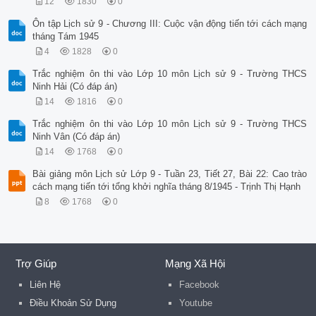
12
1830
0
A. Lễ kết nạp Việt Nam là thành viên của WTO.

B. Lễ kết nạp Việt Nam là thành viên của APEC.

Ôn tập Lịch sử 9 - Chương III: Cuộc vận động tiến tới cách mạng
C. Lễ kết nạp Việt Nam là thành viên thứ 7 của ASEAN.

tháng Tám 1945
D. Lễ kết nạp Việt Nam là thành viên thứ 149 của Liên Hợp Qu
Câu 6. Bài học kinh nghiệm xuyên suốt và là cội nguồn thắng 
4
1828
0
A. sự lãnh đạo đúng đắn của Đảng.

Trắc nghiệm ôn thi vào Lớp 10 môn Lịch sử 9 - Trường THCS
B. kết hợp sức mạnh dân tộc với sức mạnh thời đại.

Ninh Hải (Có đáp án)
C. không ngừng củng cố tăng cường khối đoàn kết toàn dân.

D. nắm vững ngọn cờ độc lập dân tộc và chủ nghĩa xã hội.

14
1816
0
Câu 7: Đường 
Trắc nghiệm ôn thi vào Lớp 10 môn Lịch sử 9 - Trường THCS
Ninh Vân (Có đáp án)
14
1768
0
Bài giảng môn Lịch sử Lớp 9 - Tuần 23, Tiết 27, Bài 22: Cao trào
cách mạng tiến tới tổng khởi nghĩa tháng 8/1945 - Trịnh Thị Hạnh
8
1768
0
Trợ Giúp
Mạng Xã Hội
Liên Hệ
Facebook
Điều Khoản Sử Dụng
Youtube