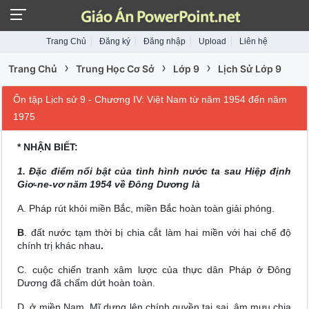
Trang Chủ
Đăng ký
Đăng nhập
Upload
Liên hệ
›
›
›
Trang Chủ
Trung Học Cơ Sở
Lớp 9
Lịch Sử Lớp 9
Ôn tập Lịch sử 9 - Chương IV: Việt Nam từ năm 1954 đến năm
1975
* NHẬN BIẾT:
1. Đặc điểm nổi bật của tình hình nước ta sau Hiệp định
Giơ-ne-vơ năm 1954 về Đông Dương là
A. Pháp rút khỏi miền Bắc, miền Bắc hoàn toàn giải phóng.
B
. đất nước tạm thời bị chia cắt làm hai miền với hai chế độ
chính trị khác nhau
.
C. cuộc chiến tranh xâm lược của thực dân Pháp ở Đông
Dương đã chấm dứt hoàn toàn.
D. ở miền Nam, Mĩ dựng lên chính quyền tai sai, âm mưu chia